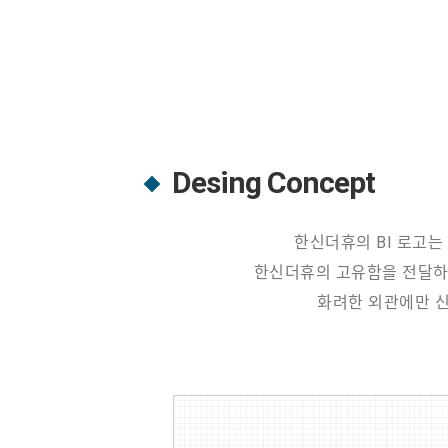
Desing Concept
한신더휴의 BI 로고는
한신더휴의 고유함을 전달하는
화려한 외관에만 신